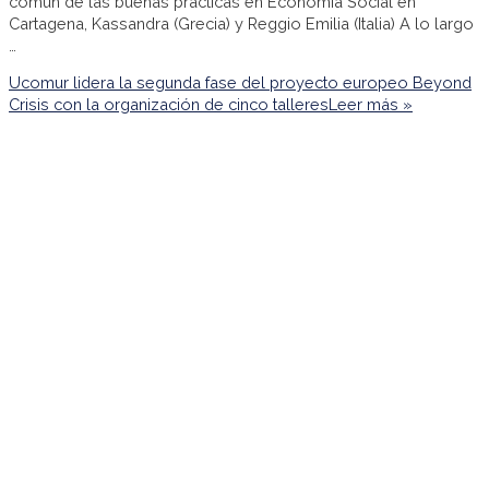
común de las buenas prácticas en Economía Social en
Cartagena, Kassandra (Grecia) y Reggio Emilia (Italia) A lo largo
…
Ucomur lidera la segunda fase del proyecto europeo Beyond
Crisis con la organización de cinco talleres
Leer más »