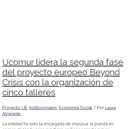
Ucomur lidera la segunda fase
del proyecto europeo Beyond
Crisis con la organización de
cinco talleres
Proyecto UE
,
Institucionales
,
Economía Social
/ Por
Laura
Almirante
La entidad ha sido la encargada de impulsar la puesta en