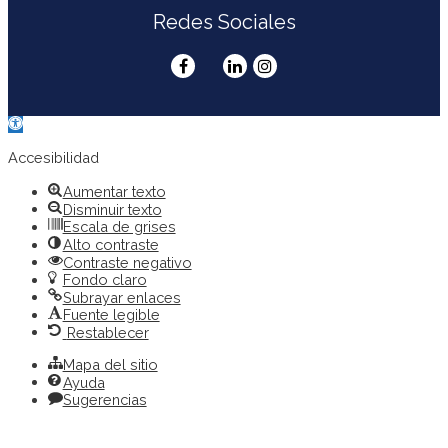
Redes Sociales
Abrir
barra
de
Accesibilidad
herramientas
Aumentar texto
Disminuir texto
Escala de grises
Alto contraste
Contraste negativo
Fondo claro
Subrayar enlaces
Fuente legible
Restablecer
Mapa del sitio
Ayuda
Sugerencias