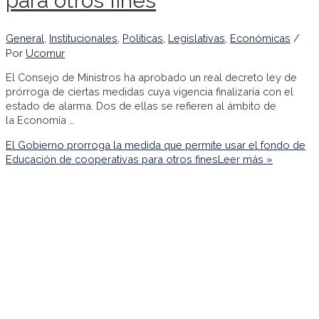
para otros fines
General
,
Institucionales
,
Políticas
,
Legislativas
,
Económicas
/
Por
Ucomur
El Consejo de Ministros ha aprobado un real decreto ley de
prórroga de ciertas medidas cuya vigencia finalizaría con el
estado de alarma. Dos de ellas se refieren al ámbito de
la Economía …
El Gobierno prorroga la medida que permite usar el fondo de
Educación de cooperativas para otros fines
Leer más »