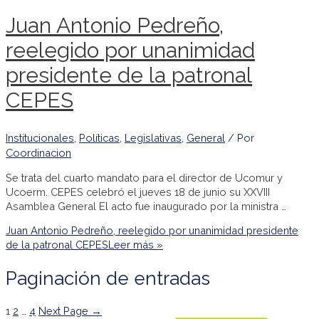
Juan Antonio Pedreño,
reelegido por unanimidad
presidente de la patronal
CEPES
Institucionales
,
Políticas
,
Legislativas
,
General
/ Por
Coordinacion
Se trata del cuarto mandato para el director de Ucomur y
Ucoerm. CEPES celebró el jueves 18 de junio su XXVIII
Asamblea General El acto fue inaugurado por la ministra …
Juan Antonio Pedreño, reelegido por unanimidad presidente
de la patronal CEPES
Leer más »
Paginación de entradas
1
2
…
4
Next Page
→