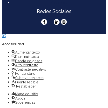
Mapa web
Redes Sociales
Abrir
barra
de
Accesibilidad
herramientas
Aumentar texto
Disminuir texto
Escala de grises
Alto contraste
Contraste negativo
Fondo claro
Subrayar enlaces
Fuente legible
Restablecer
Mapa del sitio
Ayuda
Sugerencias