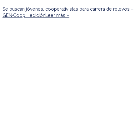
Se buscan jóvenes, cooperativistas para carrera de relevos –
GEN·Coop II edición
Leer más »