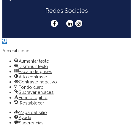
Redes Sociales
Abrir
barra
de
Accesibilidad
herramientas
Aumentar texto
Disminuir texto
Escala de grises
Alto contraste
Contraste negativo
Fondo claro
Subrayar enlaces
Fuente legible
Restablecer
Mapa del sitio
Ayuda
Sugerencias