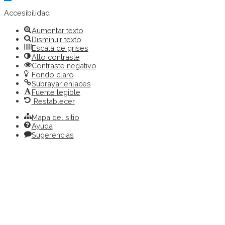
barra
de
Accesibilidad
herramientas
Aumentar texto
Disminuir texto
Escala de grises
Alto contraste
Contraste negativo
Fondo claro
Subrayar enlaces
Fuente legible
Restablecer
Mapa del sitio
Ayuda
Sugerencias