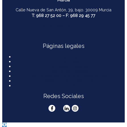
Calle Nueva de San Antón, 39, bajo. 30009 Murcia
T: 968 27 52 00 – F: 968 29 45 77
contacto@ucomur.org
Páginas legales
Contactar
Aviso Legal
Política de Privacidad
Política de Cookies
Política Medioambiental y Sostenibilidad
Accesibilidad y Usabilidad
Mapa web
Redes Sociales
Abrir