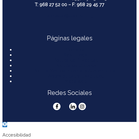
T: 968 27 52 00 – F: 968 29 45 77
contacto@ucomur.org
Páginas legales
Contactar
Aviso Legal
Política de Privacidad
Política de Cookies
Política Medioambiental y Sostenibilidad
Accesibilidad y Usabilidad
Mapa web
Redes Sociales
Abrir
barra
de
Accesibilidad