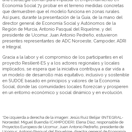
Economía Social 7y probar en el terreno medidas concretas
que demuestren que el modelo funciona en zonas rurales.
Así pues, durante la presentación de la Guía, de la mano del
director general de Economía Social y Autónomos de la
Región de Murcia, Antonio Pasqual del Riquelme, y del
presidente de Ucomur, Juan Antonio Pedreño, estuvieron
presentes representantes de ADC Noroeste, Campoder, ADRI
e Integral.
Gracia a la labor y el compromiso de los participantes en el
proyecto Resilient-ES y a los actores regionales y locales
implicados, se espera que la iniciativa contribuya a dar vida a
un modelo de desarrollo más equitativo, inclusivo y sostenible
en SUDOE basado en principios y valores de la Economía
Social, donde las comunidades locales florezcan y prosperen
en un entorno económico y social dinámico y en evolución.
*De izquierda a derecha de la imagen: Jesús Ruiz Belijar (INTEGRAL-
Noroeste); Miguel Buendía (CAMPODER); Elena Díaz, responsable de
Proyectos Europeos de Ucomur; Juan Antonio Pedreño, presidente de
Ucomur; Antonio Pasqual del Riquelme, director general de Economía