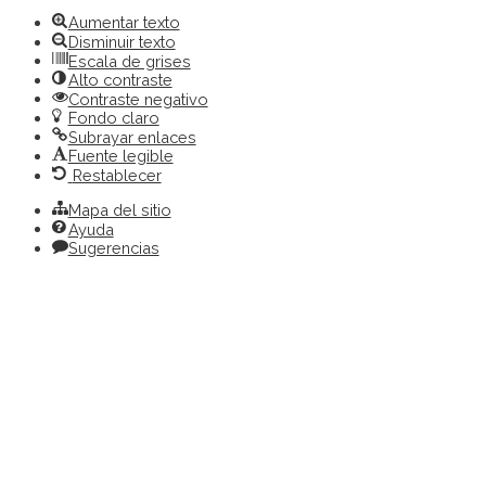
herramientas
Aumentar texto
Disminuir texto
Escala de grises
Alto contraste
Contraste negativo
Fondo claro
Subrayar enlaces
Fuente legible
Restablecer
Mapa del sitio
Ayuda
Sugerencias