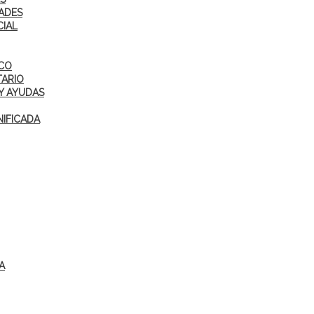
ADES
CIAL
ICO
TARIO
Y AYUDAS
IFICADA
A