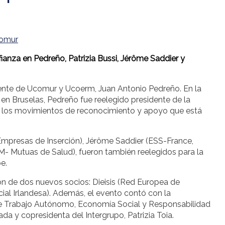
omur
nza en Pedreño, Patrizia Bussi, Jérôme Saddier y
dente de Ucomur y Ucoerm, Juan Antonio Pedreño. En la
n Bruselas, Pedreño fue reelegido presidente de la
de los movimientos de reconocimiento y apoyo que está
-Empresas de Inserción), Jérôme Saddier (ESS-France,
M- Mutuas de Salud), fueron también reelegidos para la
e.
ón de dos nuevos socios: Dieisis (Red Europea de
al Irlandesa). Además, el evento contó con la
l de Trabajo Autónomo, Economía Social y Responsabilidad
da y copresidenta del Intergrupo, Patrizia Toia.