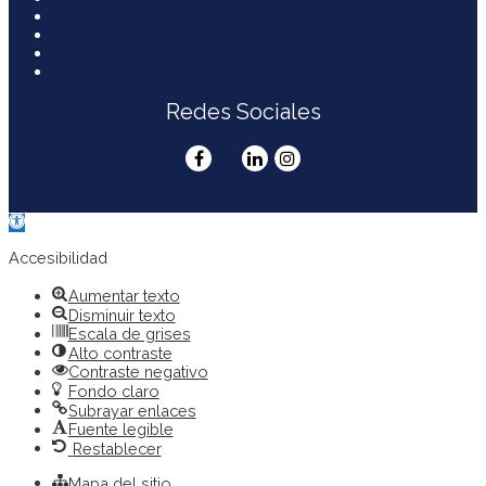
Política de Cookies
Política Medioambiental y Sostenibilidad
Accesibilidad y Usabilidad
Mapa web
Redes Sociales
Abrir
barra
de
Accesibilidad
herramientas
Aumentar texto
Disminuir texto
Escala de grises
Alto contraste
Contraste negativo
Fondo claro
Subrayar enlaces
Fuente legible
Restablecer
Mapa del sitio