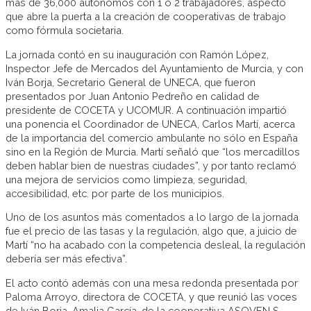
más de 36,000 autónomos con 1 ó 2 trabajadores, aspecto
que abre la puerta a la creación de cooperativas de trabajo
como fórmula societaria.
La jornada contó en su inauguración con Ramón López,
Inspector Jefe de Mercados del Ayuntamiento de Murcia, y con
Iván Borja, Secretario General de UNECA, que fueron
presentados por Juan Antonio Pedreño en calidad de
presidente de COCETA y UCOMUR. A continuación impartió
una ponencia el Coordinador de UNECA, Carlos Martí, acerca
de la importancia del comercio ambulante no sólo en España
sino en la Región de Murcia. Martí señaló que “los mercadillos
deben hablar bien de nuestras ciudades”, y por tanto reclamó
una mejora de servicios como limpieza, seguridad,
accesibilidad, etc. por parte de los municipios.
Uno de los asuntos más comentados a lo largo de la jornada
fue el precio de las tasas y la regulación, algo que, a juicio de
Martí “no ha acabado con la competencia desleal, la regulación
debería ser más efectiva”.
El acto contó además con una mesa redonda presentada por
Paloma Arroyo, directora de COCETA, y que reunió las voces
de Iván Borja, Amalia García, de la cooperativa ASOVEN S.