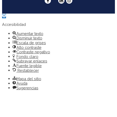
Abrir
barra
de
Accesibilidad
herramientas
Aumentar texto
Disminuir texto
Escala de grises
Alto contraste
Contraste negativo
Fondo claro
Subrayar enlaces
Fuente legible
Restablecer
Mapa del sitio
Ayuda
Sugerencias