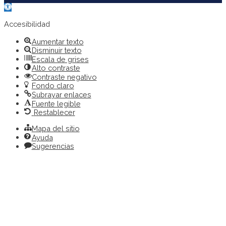
Abrir
barra
de
Accesibilidad
herramientas
Aumentar texto
Disminuir texto
Escala de grises
Alto contraste
Contraste negativo
Fondo claro
Subrayar enlaces
Fuente legible
Restablecer
Mapa del sitio
Ayuda
Sugerencias