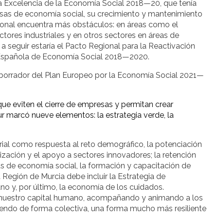
r la Excelencia de la Economía Social 2018—20, que tenía
esas de economía social, su crecimiento y mantenimiento
icional encuentra más obstáculos: en áreas como el
ectores industriales y en otros sectores en áreas de
a seguir estaría el Pacto Regional para la Reactivación
a Española de Economía Social 2018—2020.
l borrador del Plan Europeo por la Economía Social 2021—
 eviten el cierre de empresas y permitan crear
 marcó nueve elementos: la estrategia verde, la
orial como respuesta al reto demográfico, la potenciación
ización y el apoyo a sectores innovadores; la retención
 de economía social, la formación y capacitación de
Región de Murcia debe incluir la Estrategia de
no y, por último, la economía de los cuidados.
r nuestro capital humano, acompañando y animando a los
endo de forma colectiva, una forma mucho más resiliente