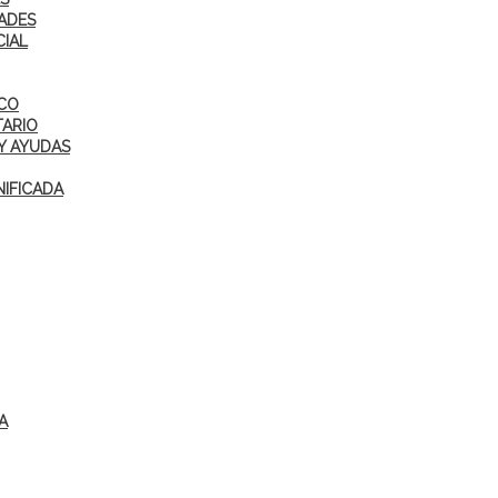
ADES
CIAL
ICO
TARIO
Y AYUDAS
IFICADA
A