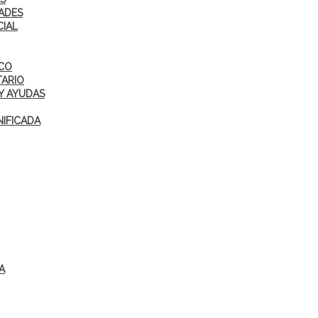
ADES
CIAL
ICO
TARIO
Y AYUDAS
IFICADA
A