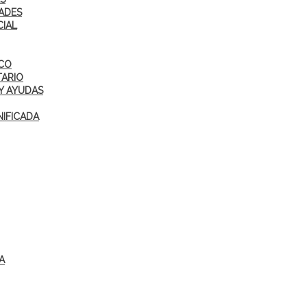
ADES
CIAL
ICO
TARIO
Y AYUDAS
IFICADA
A