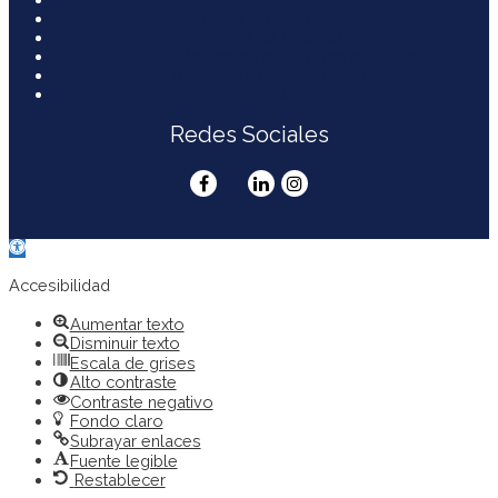
Política de Privacidad
Política de Cookies
Política Medioambiental y Sostenibilidad
Accesibilidad y Usabilidad
Mapa web
Redes Sociales
Abrir
barra
de
Accesibilidad
herramientas
Aumentar texto
Disminuir texto
Escala de grises
Alto contraste
Contraste negativo
Fondo claro
Subrayar enlaces
Fuente legible
Restablecer