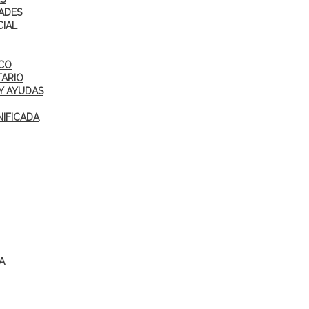
ADES
CIAL
ICO
TARIO
Y AYUDAS
IFICADA
A