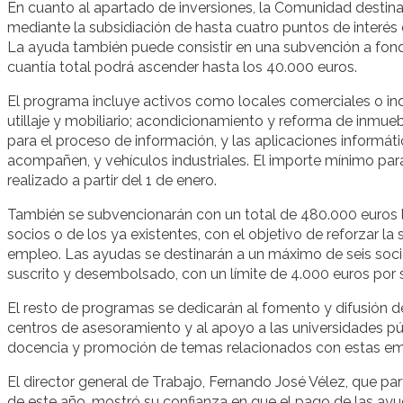
En cuanto al apartado de inversiones, la Comunidad destin
mediante la subsidiación de hasta cuatro puntos de interés
La ayuda también puede consistir en una subvención a fondo
cuantía total podrá ascender hasta los 40.000 euros.
El programa incluye activos como locales comerciales o indu
utillaje y mobiliario; acondicionamiento y reforma de inmuebl
para el proceso de información, y las aplicaciones informát
acompañen, y vehículos industriales. El importe mínimo para
realizado a partir del 1 de enero.
También se subvencionarán con un total de 480.000 euros la
socios o de los ya existentes, con el objetivo de reforzar 
empleo. Las ayudas se destinarán a un máximo de seis soci
suscrito y desembolsado, con un límite de 4.000 euros por 
El resto de programas se dedicarán al fomento y difusión de
centros de asesoramiento y al apoyo a las universidades pú
docencia y promoción de temas relacionados con estas em
El director general de Trabajo, Fernando José Vélez, que p
de este año, mostró su confianza en que el pago de las ayu