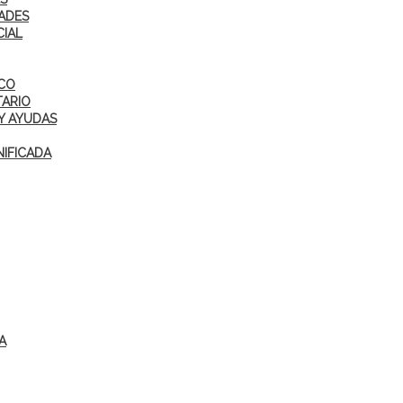
ADES
CIAL
ICO
TARIO
Y AYUDAS
IFICADA
A