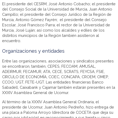
El presidente del CESRM, José Antonio Cobacho; el presidente
del Consejo Social de la Universidad de Murcia, Juan Antonio
Campillo; el presidente del Consejo Jurídico de la Región de
Murcia, Antonio Gómez Fayrén; el presidente del Consejo
Escolar, José Francisco Parra; el rector de la Universidad de
Murcia, José Luján; así como los alcaldes y ediles de los
distintos municipios de la Región también asistieron al
encuentro.
Organizaciones y entidades
Entre las organizaciones, asociaciones y sindicatos presentes
se encontraron, también, CEPES, FECOAM, AMUSAL,
ADEIRMUR, FECAMUR, ATA, CECE, SCRATS, FEYCSA, FSIE,
CIRCULO DE ECONOMÍA, COEC, CONCAPA, CROEM, OMEP,
CCOO, UGT, FETE-UGT. Las entidades financieras Banco
Sabadell, Caixabank y Cajamar también estarán presentes en la
XXXIV Asamblea General de Ucomur.
Al término de la XXXIV Asamblea General Ordinaria, el
presidente de Ucomur, Juan Antonio Pedreño, hizo entrega de
una placa a Paloma Arroyo (directora de COCETA que deja su
cargo por jubilación) en reconocimiento a sus treinta y cinco