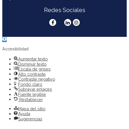
Redes Sociales
Abrir
barra
de
Accesibilidad
herramientas
Aumentar texto
Disminuir texto
Escala de grises
Alto contraste
Contraste negativo
Fondo claro
Subrayar enlaces
Fuente legible
Restablecer
Mapa del sitio
Ayuda
Sugerencias