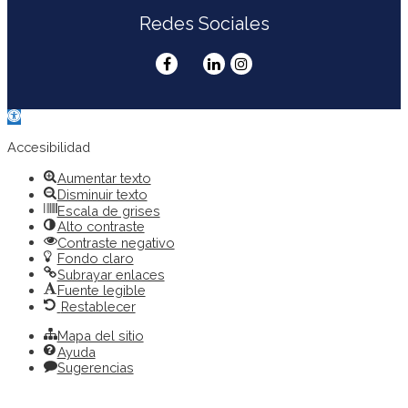
Redes Sociales
Abrir
barra
de
Accesibilidad
herramientas
Aumentar texto
Disminuir texto
Escala de grises
Alto contraste
Contraste negativo
Fondo claro
Subrayar enlaces
Fuente legible
Restablecer
Mapa del sitio
Ayuda
Sugerencias