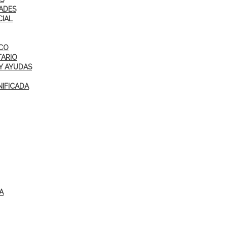
ADES
CIAL
ICO
TARIO
Y AYUDAS
IFICADA
A