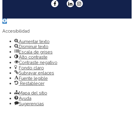
Abrir
barra
de
Accesibilidad
herramientas
Aumentar texto
Disminuir texto
Escala de grises
Alto contraste
Contraste negativo
Fondo claro
Subrayar enlaces
Fuente legible
Restablecer
Mapa del sitio
Ayuda
Sugerencias