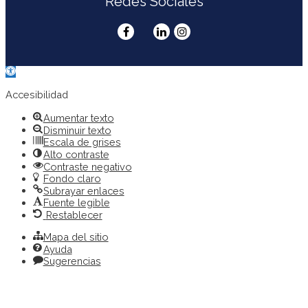
Redes Sociales
Abrir
barra
de
Accesibilidad
herramientas
Aumentar texto
Disminuir texto
Escala de grises
Alto contraste
Contraste negativo
Fondo claro
Subrayar enlaces
Fuente legible
Restablecer
Mapa del sitio
Ayuda
Sugerencias