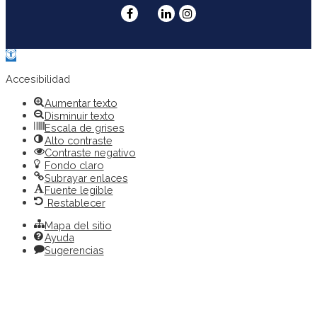
Abrir
barra
de
Accesibilidad
herramientas
Aumentar texto
Disminuir texto
Escala de grises
Alto contraste
Contraste negativo
Fondo claro
Subrayar enlaces
Fuente legible
Restablecer
Mapa del sitio
Ayuda
Sugerencias