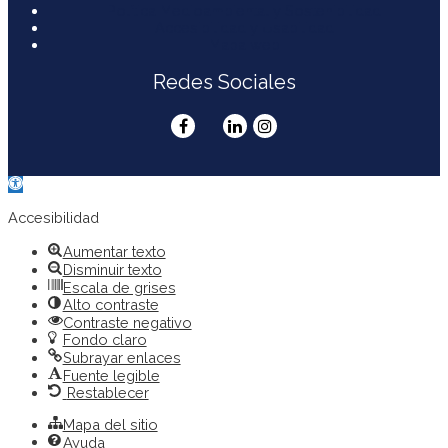
Política Medioambiental y Sostenibilidad
Accesibilidad y Usabilidad
Mapa web
Redes Sociales
Abrir
barra
de
Accesibilidad
herramientas
Aumentar texto
Disminuir texto
Escala de grises
Alto contraste
Contraste negativo
Fondo claro
Subrayar enlaces
Fuente legible
Restablecer
Mapa del sitio
Ayuda