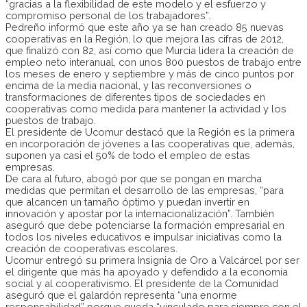
“gracias a la flexibilidad de este modelo y el esfuerzo y
compromiso personal de los trabajadores”.
Pedreño informó que este año ya se han creado 85 nuevas
cooperativas en la Región, lo que mejora las cifras de 2012,
que finalizó con 82, así como que Murcia lidera la creación de
empleo neto interanual, con unos 800 puestos de trabajo entre
los meses de enero y septiembre y más de cinco puntos por
encima de la media nacional, y las reconversiones o
transformaciones de diferentes tipos de sociedades en
cooperativas como medida para mantener la actividad y los
puestos de trabajo.
El presidente de Ucomur destacó que la Región es la primera
en incorporación de jóvenes a las cooperativas que, además,
suponen ya casi el 50% de todo el empleo de estas
empresas.
De cara al futuro, abogó por que se pongan en marcha
medidas que permitan el desarrollo de las empresas, “para
que alcancen un tamaño óptimo y puedan invertir en
innovación y apostar por la internacionalización”. También
aseguró que debe potenciarse la formación empresarial en
todos los niveles educativos e impulsar iniciativas como la
creación de cooperativas escolares.
Ucomur entregó su primera Insignia de Oro a Valcárcel por ser
el dirigente que más ha apoyado y defendido a la economía
social y al cooperativismo. El presidente de la Comunidad
aseguró que el galardón representa “una enorme
responsabilidad” porque queda “vinculado para siempre con el