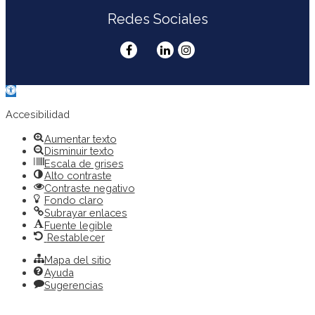
Redes Sociales
Abrir
barra
de
Accesibilidad
herramientas
Aumentar texto
Disminuir texto
Escala de grises
Alto contraste
Contraste negativo
Fondo claro
Subrayar enlaces
Fuente legible
Restablecer
Mapa del sitio
Ayuda
Sugerencias