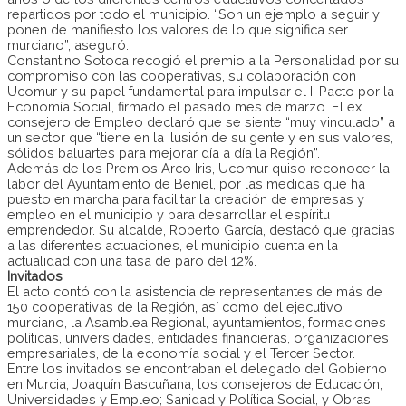
repartidos por todo el municipio. “Son un ejemplo a seguir y
ponen de manifiesto los valores de lo que significa ser
murciano”, aseguró.
Constantino Sotoca recogió el premio a la Personalidad por su
compromiso con las cooperativas, su colaboración con
Ucomur y su papel fundamental para impulsar el II Pacto por la
Economía Social, firmado el pasado mes de marzo. El ex
consejero de Empleo declaró que se siente “muy vinculado” a
un sector que “tiene en la ilusión de su gente y en sus valores,
sólidos baluartes para mejorar día a día la Región”.
Además de los Premios Arco Iris, Ucomur quiso reconocer la
labor del Ayuntamiento de Beniel, por las medidas que ha
puesto en marcha para facilitar la creación de empresas y
empleo en el municipio y para desarrollar el espíritu
emprendedor. Su alcalde, Roberto García, destacó que gracias
a las diferentes actuaciones, el municipio cuenta en la
actualidad con una tasa de paro del 12%.
Invitados
El acto contó con la asistencia de representantes de más de
150 cooperativas de la Región, así como del ejecutivo
murciano, la Asamblea Regional, ayuntamientos, formaciones
políticas, universidades, entidades financieras, organizaciones
empresariales, de la economía social y el Tercer Sector.
Entre los invitados se encontraban el delegado del Gobierno
en Murcia, Joaquín Bascuñana; los consejeros de Educación,
Universidades y Empleo; Sanidad y Política Social, y Obras