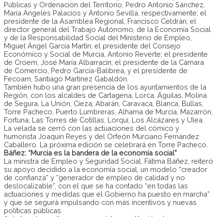
Públicas y Ordenación del Territorio, Pedro Antonio Sánchez,
María Ángeles Palacios y Antonio Sevilla, respectivamente; el
presidente de la Asamblea Regional, Francisco Celdrán; el
director general del Trabajo Autónomo, de la Economía Social
y de la Responsabilidad Social del Ministerio de Empleo,
Miguel Ángel García Martín; el presidente del Consejo
Económico y Social de Murcia, Antonio Reverte; el presidente
de Croem, José María Albarracín; el presidente de la Cámara
de Comercio, Pedro García-Balibrea, y el presidente de
Fecoam, Santiago Martínez Gabaldón.
También hubo una gran presencia de los ayuntamientos de la
Región, con los alcaldes de Cartagena, Lorca, Águilas, Molina
de Segura, La Unión, Cieza, Abarán, Caravaca, Blanca, Bullas,
Torre Pacheco, Puerto Lumbreras, Alhama de Murcia, Mazarrón,
Fortuna, Las Torres de Cotillas, Lorquí, Los Alcázares y Ulea.
La velada se cerró con las actuaciones del cómico y
humorista Joaquín Reyes y del Orfeón Murciano Fernández
Caballero. La próxima edición se celebrará en Torre Pacheco.
Báñez: “Murcia es la bandera de la economía social”
La ministra de Empleo y Seguridad Social, Fátima Báñez, reiteró
su apoyo decidido a la economía social, un modelo “creador
de confianza” y “generador de empleo de calidad y no
deslocalizable”, con el que se ha contado “en todas las
actuaciones y medidas que el Gobierno ha puesto en marcha”
y que se seguirá impulsando con más incentivos y nuevas
políticas públicas.