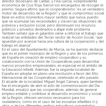
director diocesano de Cáritas, y Fina García, vicepresidenta
económica de Cruz Roja, fueron los encargados de recoger el
premio. Segura afirmó que el cooperativismo “es un verdadero
motor de desarrollo de la Región” y que el compromiso social
tiene en estos momentos mayor sentido que nunca, puesto
que se acumulan las necesidades y crecen las situaciones de
pobreza y exclusión social, pero disminuyen los recursos
públicos y privados destinados a atajar este problema.
También señaló que el galardón viene a reforzar el trabajo que
realizan las entidades del Tercer sector de Acción Social, “que
apuestan por avanzar hacia una cultura de la cooperación y del
trabajo en alianza”.
En el caso del Ayuntamiento de Murcia, se ha querido destacar
que es el primer municipio de la Región y uno de los primeros
de España en creación de empleo cooperativo y su
colaboración con la Unión de Cooperativas para desarrollar
nuevos proyectos empresariales, en especial en el ámbito de
la Educación Infantil. Además, fue la segunda localidad de
España en adoptar en pleno una resolución a favor del Año
Internacional de las Cooperativas, celebrado el año pasado.
El alcalde de la localidad, Miguel Ángel Cámara, quien también
fue el encargado de abrir el acto de conmemoración del Día
Mundial, ensalzó que las cooperativas, además de generar
empleo estable y contribuir al desarrollo económico y social
de la Región, ofrecen servicios necesarios para los
ciudadanos, como es el caso de las escuelas infantiles 0-3
años o de los diferentes centros educativos concertados