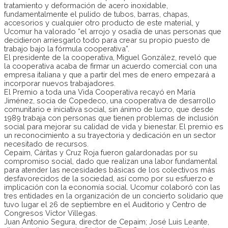
tratamiento y deformación de acero inoxidable,
fundamentalmente el pulido de tubos, barras, chapas,
accesorios y cualquier otro producto de este material, y
Ucomur ha valorado “el arrojo y osadía de unas personas que
decidieron arriesgarlo todo para crear su propio puesto de
trabajo bajo la fórmula cooperativa”.
El presidente de la cooperativa, Miguel González, reveló que
la cooperativa acaba de firmar un acuerdo comercial con una
empresa italiana y que a partir del mes de enero empezará a
incorporar nuevos trabajadores.
El Premio a toda una Vida Cooperativa recayó en María
Jiménez, socia de Copedeco, una cooperativa de desarrollo
comunitario e iniciativa social, sin ánimo de lucro, que desde
1989 trabaja con personas que tienen problemas de inclusión
social para mejorar su calidad de vida y bienestar. El premio es
un reconocimiento a su trayectoria y dedicación en un sector
necesitado de recursos.
Cepaim, Cáritas y Cruz Roja fueron galardonadas por su
compromiso social, dado que realizan una labor fundamental
para atender las necesidades básicas de los colectivos más
desfavorecidos de la sociedad, así como por su esfuerzo e
implicación con la economía social. Ucomur colaboró con las
tres entidades en la organización de un concierto solidario que
tuvo lugar el 26 de septiembre en el Auditorio y Centro de
Congresos Víctor Villegas.
Juan Antonio Segura, director de Cepaim; José Luis Leante,