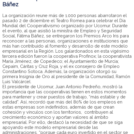
Báñez
La organización reune más de 1.000 personas abarrotaron el
pasado 2 de diciembre el Teatro Romea para celebrar el Día
Mundial del Cooperativismo organizado por Ucomur. Durante
el evento, al que asistió la ministra de Empleo y Seguridad
Social, Fátima Báñez, se entregaron los Premios Arco Iris para
reconocer a las personas, organizaciones e instituciones que
más han contribuido al fomento y desarrollo de este modelo
empresarial en la Región. Los galardonados en esta vigésimo
tercera edición fueron la cooperativa Profinox; la cooperativista
María Jiménez, de Copedeco; el Ayuntamiento de Murcia;
Cepaim, Cáritas y Cruz Roja, y el ex consejero de Empleo
Constantino Sotoca. Además, la organización otorgó su
primera Insignia de Oro al presidente de la Comunidad, Ramón
Luis Valcárcel.
El presidente de Ucomur, Juan Antonio Pedreño, mostró la
importancia que las cooperativas tienen en estos momentos
para mantener y crear puestos de trabajo, “más estable y de
calidad”. Así, recordó que más del 80% de los empleos en
estas empresas son indefinidos, además de que crean
cohesión y vínculos con los territorios, contribuyen al
crecimiento económico y aportan valores al ámbito
empresarial. Por ello, destacó la necesidad de que se siga
apoyando este modelo empresarial desde las
administraciones, “porque cada euro invertido en el sector se