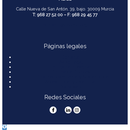
Calle Nueva de San Antón, 39, bajo. 30009 Murcia
T: 968 27 52 00 – F: 968 29 45 77
contacto@ucomur.org
Páginas legales
Contactar
Aviso Legal
Política de Privacidad
Política de Cookies
Política Medioambiental y Sostenibilidad
Accesibilidad y Usabilidad
Mapa web
Redes Sociales
Abrir