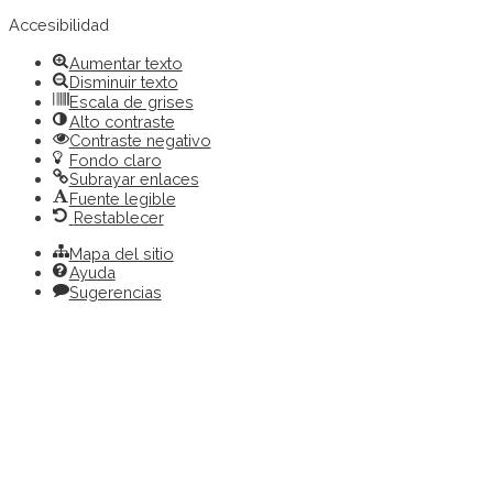
barra
de
Accesibilidad
herramientas
Aumentar texto
Disminuir texto
Escala de grises
Alto contraste
Contraste negativo
Fondo claro
Subrayar enlaces
Fuente legible
Restablecer
Mapa del sitio
Ayuda
Sugerencias