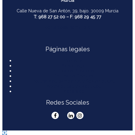
Murcia
Calle Nueva de San Antón, 39, bajo. 30009 Murcia
T: 968 27 52 00 – F: 968 29 45 77
contacto@ucomur.org
Páginas legales
Contactar
Aviso Legal
Política de Privacidad
Política de Cookies
Política Medioambiental y Sostenibilidad
Accesibilidad y Usabilidad
Mapa web
Redes Sociales
Abrir