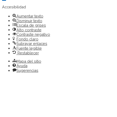
barra
de
Accesibilidad
herramientas
Aumentar texto
Disminuir texto
Escala de grises
Alto contraste
Contraste negativo
Fondo claro
Subrayar enlaces
Fuente legible
Restablecer
Mapa del sitio
Ayuda
Sugerencias