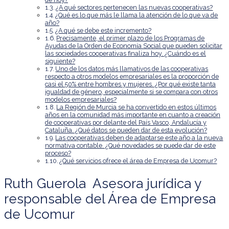
¿A qué sectores pertenecen las nuevas cooperativas?
¿Qué es lo que más le llama la atención de lo que va de
año?
¿A qué se debe este incremento?
Precisamente, el primer plazo de los Programas de
Ayudas de la Orden de Economía Social que pueden solicitar
las sociedades cooperativas finaliza hoy. ¿Cuándo es el
siguiente?
Uno de los datos más llamativos de las cooperativas
respecto a otros modelos empresariales es la proporción de
casi el 50% entre hombres y mujeres. ¿Por qué existe tanta
igualdad de género, especialmente si se compara con otros
modelos empresariales?
La Región de Murcia se ha convertido en estos últimos
años en la comunidad más importante en cuanto a creación
de cooperativas por delante del País Vasco, Andalucía y
Cataluña. ¿Qué datos se pueden dar de esta evolución?
Las cooperativas deben de adaptarse este año a la nueva
normativa contable. ¿Qué novedades se puede dar de este
proceso?
¿Qué servicios ofrece el área de Empresa de Ucomur?
Ruth Guerola Asesora jurídica y
responsable del Área de Empresa
de Ucomur