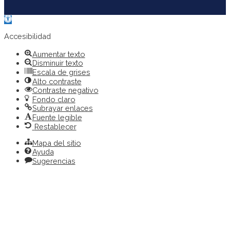
Abrir
barra
de
Accesibilidad
herramientas
Aumentar texto
Disminuir texto
Escala de grises
Alto contraste
Contraste negativo
Fondo claro
Subrayar enlaces
Fuente legible
Restablecer
Mapa del sitio
Ayuda
Sugerencias