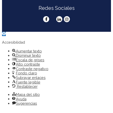
Redes Sociales
Abrir
barra
de
Accesibilidad
herramientas
Aumentar texto
Disminuir texto
Escala de grises
Alto contraste
Contraste negativo
Fondo claro
Subrayar enlaces
Fuente legible
Restablecer
Mapa del sitio
Ayuda
Sugerencias