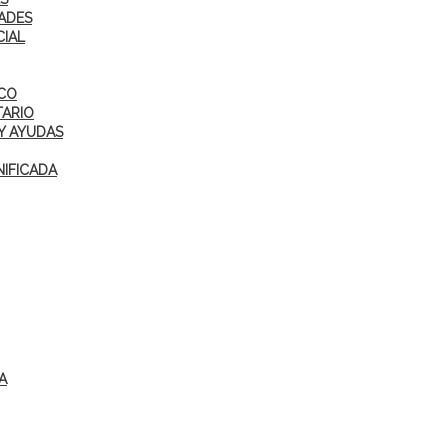
ADES
CIAL
ICO
TARIO
Y AYUDAS
IFICADA
A