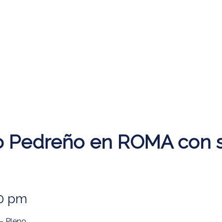
o Pedreño en ROMA con 
00 pm
– Pleno