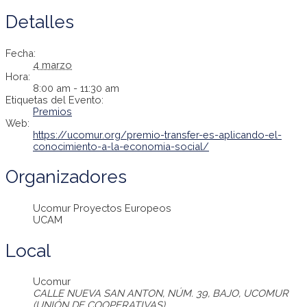
Detalles
Fecha:
4 marzo
Hora:
8:00 am - 11:30 am
Etiquetas del Evento:
Premios
Web:
https://ucomur.org/premio-transfer-es-aplicando-el-
conocimiento-a-la-economia-social/
Organizadores
Ucomur Proyectos Europeos
UCAM
Local
Ucomur
CALLE NUEVA SAN ANTON, NÚM. 39, BAJO, UCOMUR
(UNIÓN DE COOPERATIVAS)