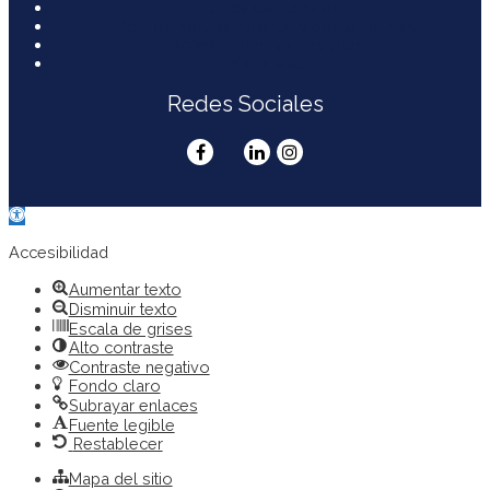
Política de Cookies
Política Medioambiental y Sostenibilidad
Accesibilidad y Usabilidad
Mapa web
Redes Sociales
Abrir
barra
de
Accesibilidad
herramientas
Aumentar texto
Disminuir texto
Escala de grises
Alto contraste
Contraste negativo
Fondo claro
Subrayar enlaces
Fuente legible
Restablecer
Mapa del sitio